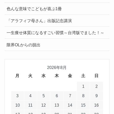
色んな意味でこどもが喜ぶ1冊
「アラフィフ母さん」出版記念講演
一生痩せ体質になるすごい習慣～台湾版でました！～
限界OLからの脱出
2026年8月
月
火
水
木
金
土
日
1
2
3
4
5
6
7
8
9
10
11
12
13
14
15
16