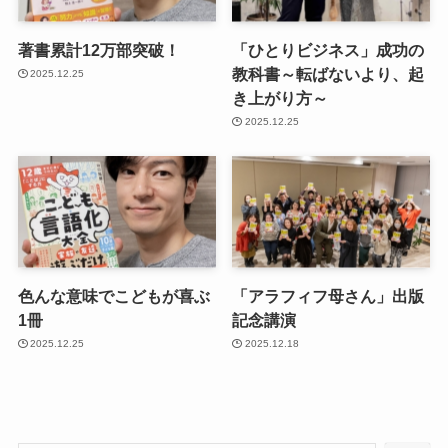
著書累計12万部突破！
「ひとりビジネス」成功の
教科書～転ばないより、起
2025.12.25
き上がり方～
2025.12.25
色んな意味でこどもが喜ぶ
「アラフィフ母さん」出版
1冊
記念講演
2025.12.25
2025.12.18